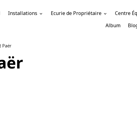
l
Installations
Ecurie de Propriétaire
Centre É
Album
Blo
t Paër
aër