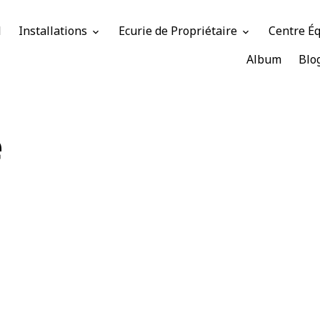
l
Installations
Ecurie de Propriétaire
Centre É
Album
Blo
e