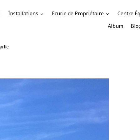
l
Installations
Ecurie de Propriétaire
Centre É
Album
Blo
artie