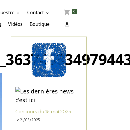
questre
Contact
0
g
Vidéos
Boutique
_36374633497944
Concours du 18 mai 2025
Le 21/05/2025