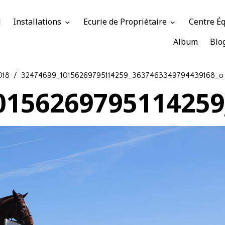
l
Installations
Ecurie de Propriétaire
Centre É
Album
Blo
018
32474699_10156269795114259_3637463349794439168_o
0156269795114259