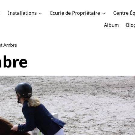
l
Installations
Ecurie de Propriétaire
Centre É
Album
Blo
et Ambre
mbre