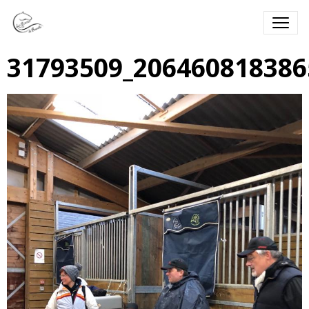
31793509_206460818386