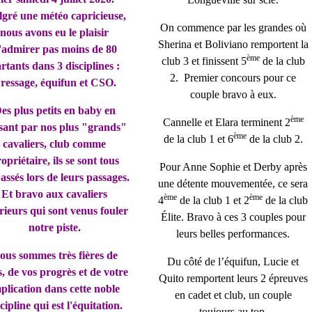
gré une météo capricieuse,
On commence par les grandes où
nous avons eu le plaisir
Sherina et Boliviano remportent la
'admirer pas moins de 80
ème
club 3 et finissent 5
de la club
rtants dans 3 disciplines :
2. Premier concours pour ce
ressage, équifun et CSO.
couple bravo à eux.
es plus petits en baby en
ème
Cannelle et Elara terminent 2
sant par nos plus "grands"
ème
de la club 1 et 6
de la club 2.
cavaliers, club comme
opriétaire, ils se sont tous
Pour Anne Sophie et Derby après
assés lors de leurs passages.
une détente mouvementée, ce sera
Et bravo aux cavaliers
ème
ème
4
de la club 1 et 2
de la club
rieurs qui sont venus fouler
Élite. Bravo à ces 3 couples pour
notre piste.
leurs belles performances.
ous sommes très fières de
Du côté de l’équifun, Lucie et
, de vos progrès et de votre
Quito remportent leurs 2 épreuves
plication dans cette noble
en cadet et club, un couple
cipline qui est l'équitation.
toujours au top.