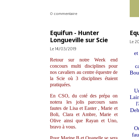
0 commentaire
Equifun - Hunter
Equ
Longueville sur Scie
Le 2
Le 14/03/2019
et
Retour sur notre Week end
c
concours multi disciplines pour
nos cavaliers au centre équestre de
Bouv
la Scie où 3 disciplines étaient
pratiquées.
Un
En CSO, du coté des prépa on
Lai
notera les jolis parcours sans
l
fautes de Lisa et Easter , Marie et
Deh
Boli, Clara et Ambre, Marie et
Olive ainsi que Rayan et Uno,
bravo à vous.
On
fau
Pour Marine B et Quanelle se sera