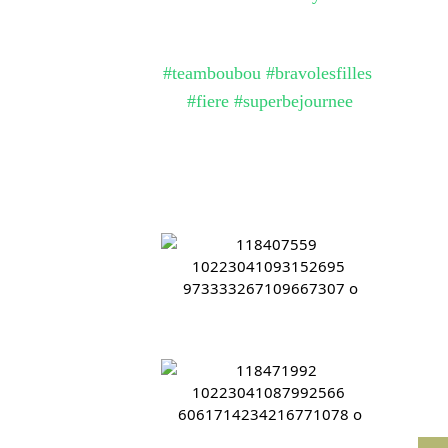
#teamboubou
#bravolesfilles
#fiere
#superbejournee