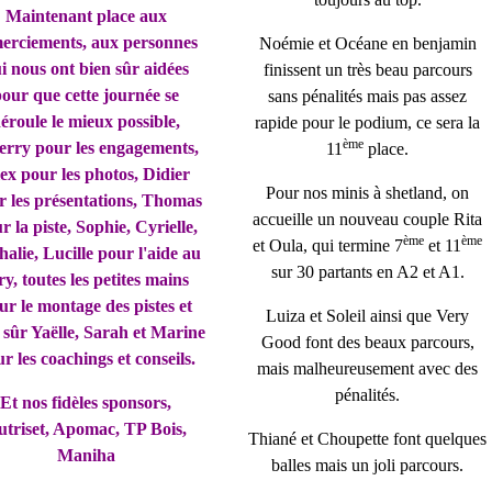
Maintenant place aux
erciements, aux personnes
Noémie et Océane en benjamin
i nous ont bien sûr aidées
finissent un très beau parcours
pour que cette journée se
sans pénalités mais pas assez
éroule le mieux possible,
rapide pour le podium, ce sera la
ème
erry pour les engagements,
11
place.
ex pour les photos, Didier
Pour nos minis à shetland, on
r les présentations, Thomas
accueille un nouveau couple Rita
r la piste, Sophie, Cyrielle,
ème
ème
et Oula, qui termine 7
et 11
alie, Lucille pour l'aide au
sur 30 partants en A2 et A1.
ry, toutes les petites mains
ur le montage des pistes et
Luiza et Soleil ainsi que Very
 sûr Yaëlle, Sarah et Marine
Good font des beaux parcours,
r les coachings et conseils.
mais malheureusement avec des
pénalités.
Et nos fidèles sponsors,
utriset, Apomac, TP Bois,
Thiané et Choupette font quelques
Maniha
balles mais un joli parcours.