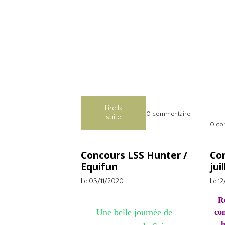
Lire la
0 commentaire
suite
0 co
Concours LSS Hunter /
Co
Equifun
jui
Le 03/11/2020
Le 1
R
Une belle journée de 
con
h