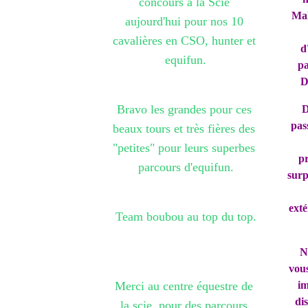
concours a la Scie 
Mal
aujourd'hui pour nos 10 
cavalières en CSO, hunter et 
d
equifun.
pa
D
Bravo les grandes pour ces 
D
pas
beaux tours et très fières des 
"petites" pour leurs superbes 
pr
parcours d'equifun.
surp
exté
Team boubou au top du top.
N
vous
im
Merci au centre équestre de 
dis
la scie, pour des parcours 