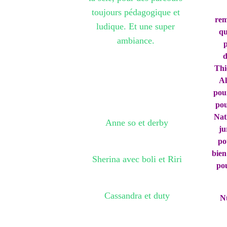
toujours pédagogique et 
rem
ludique. Et une super 
qu
ambiance. 
d
Thi
Al
pou
pou
Nath
Anne so et derby
ju
po
bien
Sherina avec boli et Riri
pou
Cassandra et duty
N