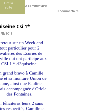
Lire la
0 commentaire
suite
0 commentaire
iseine Csi 1*
0/11/2018
 retour sur un Week end
tout particulier pour 2
avalières des Ecuries de
ille qui ont participé aux
CSI 1 * d'équiseine.
 grand bravo à Camille
né et sa monture Union de
'aune, ainsi que Pauline
ais accompagnée d'Oriela
des Fontaines.
 féliciteras leurs 2 sans
tes respectifs, Camille et